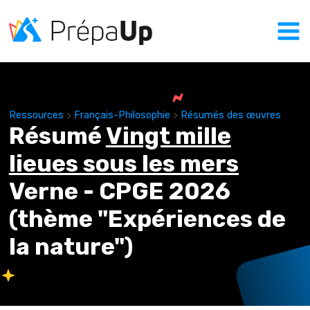
Ressources
>
Français-Philosophie
>
Résumés des œuvres
Résumé
Vingt mille
lieues sous les mers
Verne
- CPGE
2026
(thème "
Expériences de
la nature
")