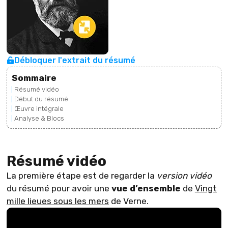
Débloquer l'extrait du résumé
Sommaire
Résumé vidéo
Début du résumé
Œuvre intégrale
Analyse & Blocs
Résumé vidéo
La première étape est de regarder la
version vidéo
du résumé pour avoir une
vue d’ensemble
de
Vingt
mille lieues sous les mers
de
Verne
.